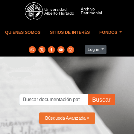
Skip to main content
QUIENES SOMOS
SITIOS DE INTERÉS
FONDOS
Log in
Buscar
Búsqueda Avanzada »