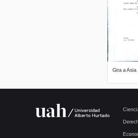
Gira a Asia
Cienci
Derec
Econo