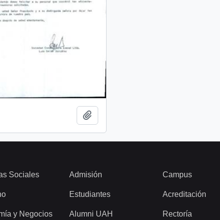
Add to clipboard
as Sociales
Admisión
Campus
ho
Estudiantes
Acreditación
mía y Negocios
Alumni UAH
Rectoría