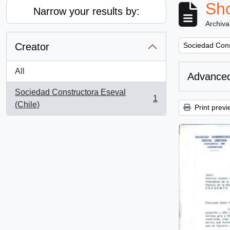
Sho
Narrow your results by:
Archiva
Remove filter:
Creator
Sociedad Cons
All
Advanced
Sociedad Constructora Eseval
1
, 1 results
(Chile)
Print previ