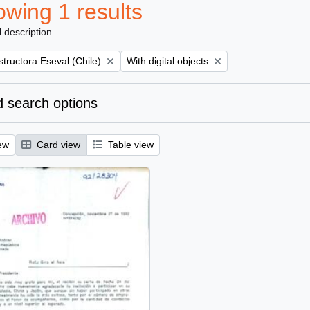
wing 1 results
l description
Remove filter:
tructora Eseval (Chile)
With digital objects
 search options
ew
Card view
Table view