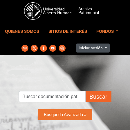
Skip to main content
QUIENES SOMOS
SITIOS DE INTERÉS
FONDOS
Iniciar sesión
Buscar
Búsqueda Avanzada »