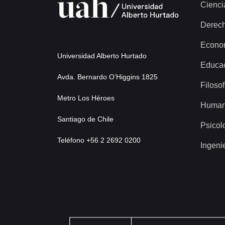
Cienci
Derec
Econo
Universidad Alberto Hurtado
Educa
Avda. Bernardo O’Higgins 1825
Filosof
Metro Los Héroes
Human
Santiago de Chile
Psicol
Teléfono +56 2 2692 0200
Ingeni