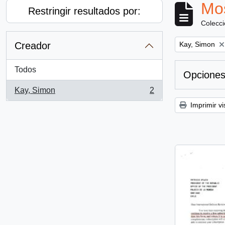
Mos
Restringir resultados por:
Colecc
Remove filter:
Creador
Kay, Simon
Todos
Opciones
Kay, Simon
2
, 2 resultados
Imprimir vi