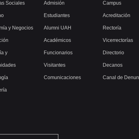
as Sociales
Admisión
Campus
ho
Estudiantes
Acreditación
mía y Negocios
Alumni UAH
Rectoría
ción
Académicos
Vicerrectorías
ía y
Funcionarios
Directorio
idades
Visitantes
Decanos
ogía
Comunicaciones
Canal de Denun
ería