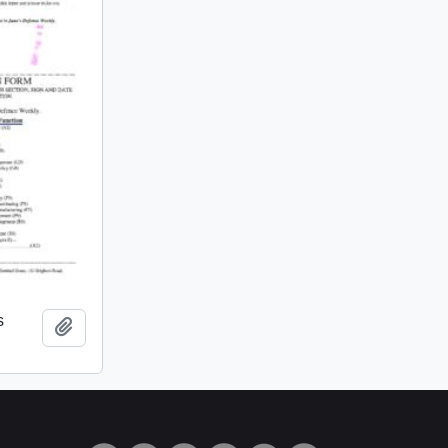
s
Añadir al portapapeles