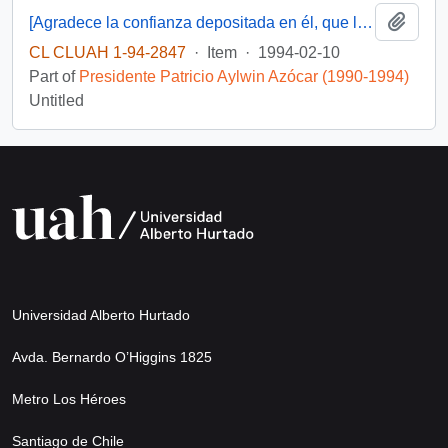
Add t
[Agradece la confianza depositada en él, que le posibilito servir en su gobierno]
CL CLUAH 1-94-2847
·
Item
·
1994-02-10
Part of
Presidente Patricio Aylwin Azócar (1990-1994)
Untitled
Universidad Alberto Hurtado
Avda. Bernardo O’Higgins 1825
Metro Los Héroes
Santiago de Chile