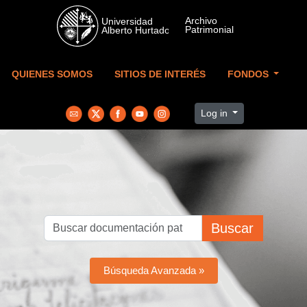
Skip to main content
QUIENES SOMOS
SITIOS DE INTERÉS
FONDOS
Log in
Buscar
Búsqueda Avanzada »