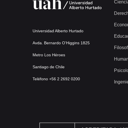
Cienci
Derec
Econo
Universidad Alberto Hurtado
Educa
Avda. Bernardo O’Higgins 1825
Filosof
Metro Los Héroes
Human
Santiago de Chile
Psicol
Teléfono +56 2 2692 0200
Ingeni