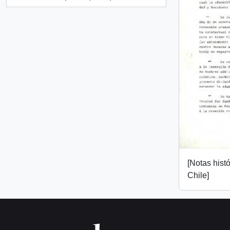
, 1 resultados
[Notas hist
Chile]