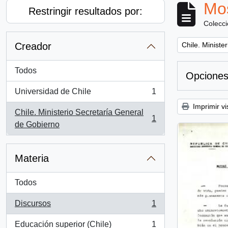
Mos
Restringir resultados por:
Colecc
Remove filter:
Creador
Chile. Ministe
Todos
Opciones
Universidad de Chile
1
, 1 resultados
Imprimir vi
Chile. Ministerio Secretaría General
1
, 1 resultados
de Gobierno
Materia
Todos
Discursos
1
, 1 resultados
Educación superior (Chile)
1