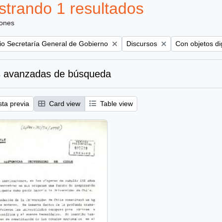
trando 1 resultados
iones
Remove filter:
Remove filter:
rio Secretaría General de Gobierno
Discursos
Con objetos di
 avanzadas de búsqueda
sta previa
Card view
Table view