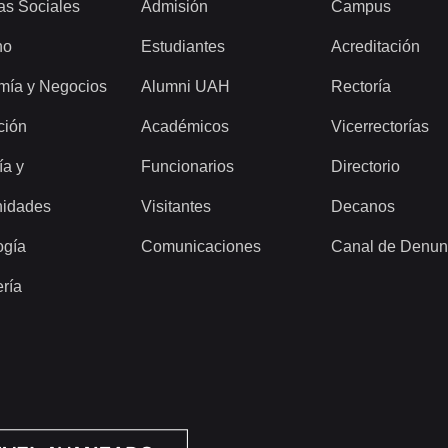
as Sociales
Admisión
Campus
ho
Estudiantes
Acreditación
mía y Negocios
Alumni UAH
Rectoría
ción
Académicos
Vicerrectorías
ía y
Funcionarios
Directorio
idades
Visitantes
Decanos
ogía
Comunicaciones
Canal de Denun
ería