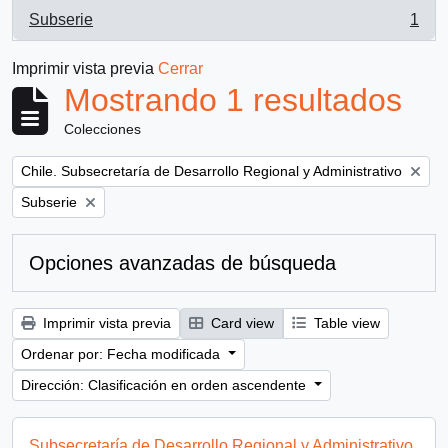
Subserie
1
, 1 resultados
Imprimir vista previa
Cerrar
Mostrando 1 resultados
Colecciones
Remove filter:
Chile. Subsecretaría de Desarrollo Regional y Administrativo
Remove filter:
Subserie
Opciones avanzadas de búsqueda
Imprimir vista previa
Card view
Table view
Ordenar por: Fecha modificada
Dirección: Clasificación en orden ascendente
Subsecretaría de Desarrollo Regional y Administrativo