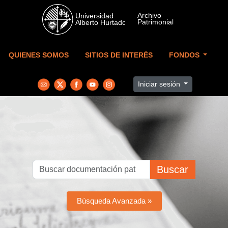
Skip to main content
QUIENES SOMOS
SITIOS DE INTERÉS
FONDOS
Iniciar sesión
Buscar
Búsqueda Avanzada »