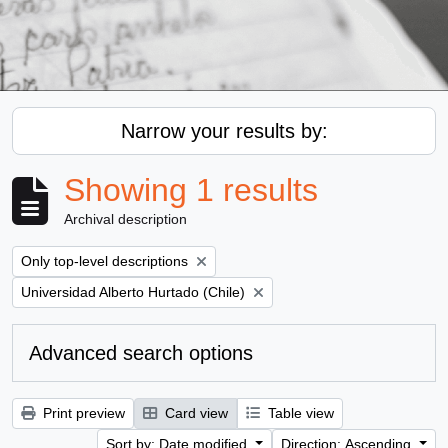
Narrow your results by:
Showing 1 results
Archival description
Remove filter:
Only top-level descriptions
Remove filter:
Universidad Alberto Hurtado (Chile)
Advanced search options
Print preview
Card view
Table view
Sort by: Date modified
Direction: Ascending