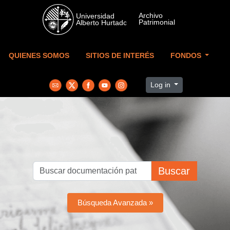
Skip to main content
QUIENES SOMOS
SITIOS DE INTERÉS
FONDOS
Log in
Buscar
Búsqueda Avanzada »