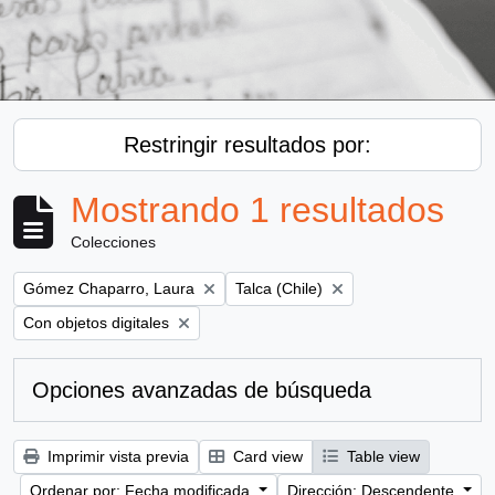
Restringir resultados por:
Mostrando 1 resultados
Colecciones
Remove filter:
Remove filter:
Gómez Chaparro, Laura
Talca (Chile)
Remove filter:
Con objetos digitales
Opciones avanzadas de búsqueda
Imprimir vista previa
Card view
Table view
Ordenar por: Fecha modificada
Dirección: Descendente