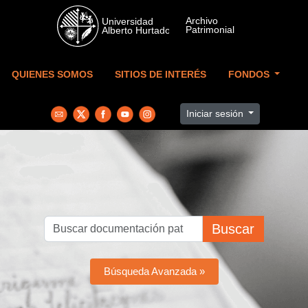
Skip to main content
QUIENES SOMOS
SITIOS DE INTERÉS
FONDOS
Iniciar sesión
Buscar
Búsqueda Avanzada »