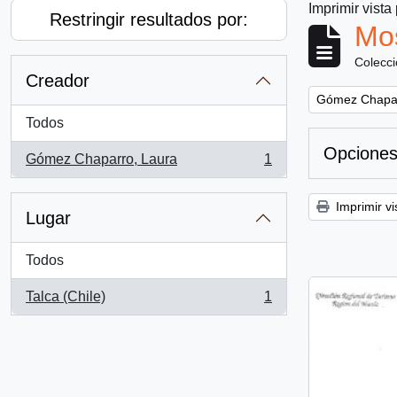
Imprimir vista
Restringir resultados por:
Mos
Colecc
Creador
Remove filter:
Gómez Chapar
Todos
Opciones
Gómez Chaparro, Laura
1
, 1 resultados
Imprimir vi
Lugar
Todos
Talca (Chile)
1
, 1 resultados