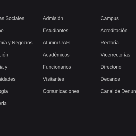
as Sociales
Admisión
Campus
ho
Estudiantes
Acreditación
mía y Negocios
Alumni UAH
Rectoría
ción
Académicos
Vicerrectorías
ía y
Funcionarios
Directorio
idades
Visitantes
Decanos
ogía
Comunicaciones
Canal de Denun
ería