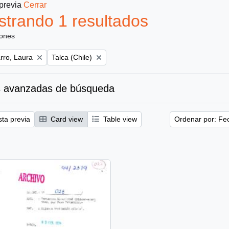
 previa
Cerrar
trando 1 resultados
iones
Remove filter:
ro, Laura
Talca (Chile)
 avanzadas de búsqueda
sta previa
Card view
Table view
Ordenar por: Fe