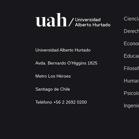
Cienci
Derec
Econo
Universidad Alberto Hurtado
Educa
Avda. Bernardo O’Higgins 1825
Filosof
Metro Los Héroes
Human
Santiago de Chile
Psicol
Teléfono +56 2 2692 0200
Ingeni