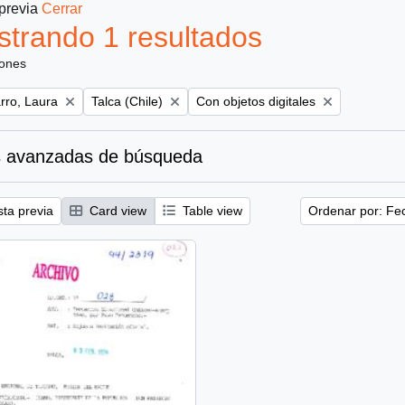
 previa
Cerrar
trando 1 resultados
iones
Remove filter:
Remove filter:
ro, Laura
Talca (Chile)
Con objetos digitales
 avanzadas de búsqueda
sta previa
Card view
Table view
Ordenar por: Fe