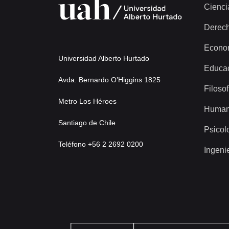
Cienci
Derec
Econo
Universidad Alberto Hurtado
Educa
Avda. Bernardo O’Higgins 1825
Filosof
Metro Los Héroes
Human
Santiago de Chile
Psicol
Teléfono +56 2 2692 0200
Ingeni