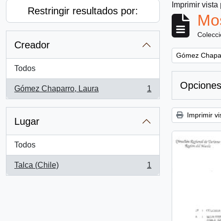
Imprimir vista
Restringir resultados por:
Mos
Colecc
Creador
Remove filter:
Gómez Chapar
Todos
Opciones
Gómez Chaparro, Laura
1
, 1 resultados
Imprimir vi
Lugar
Todos
Talca (Chile)
1
, 1 resultados