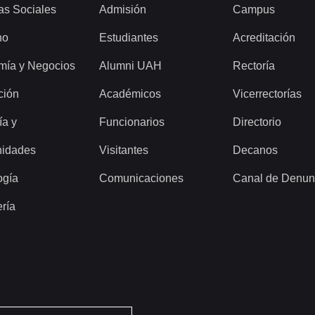
as Sociales
Admisión
Campus
ho
Estudiantes
Acreditación
mía y Negocios
Alumni UAH
Rectoría
ción
Académicos
Vicerrectorías
ía y
Funcionarios
Directorio
idades
Visitantes
Decanos
ogía
Comunicaciones
Canal de Denun
ería