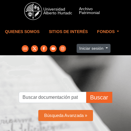
Skip to main content
QUIENES SOMOS
SITIOS DE INTERÉS
FONDOS
Iniciar sesión
Buscar
Búsqueda Avanzada »