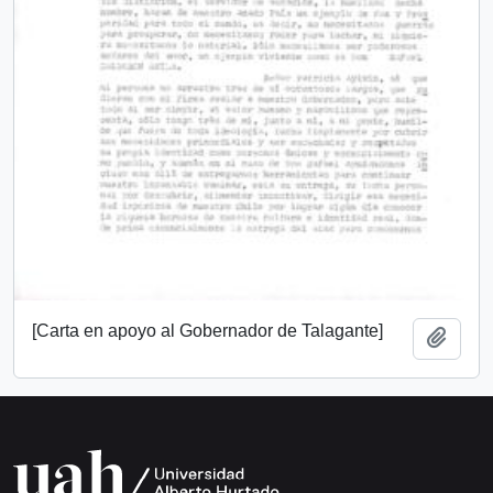
[Carta en apoyo al Gobernador de Talagante]
Añadi