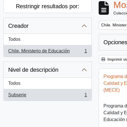
Mos
Restringir resultados por:
Colecc
Remove filter:
Creador
Chile. Ministe
Todos
Opciones
Chile. Ministerio de Educación
1
, 1 resultados
Imprimir vi
Nivel de descripción
Programa d
Todos
Calidad y 
(MECE)
Subserie
1
, 1 resultados
Programa d
Calidad y E
Educación