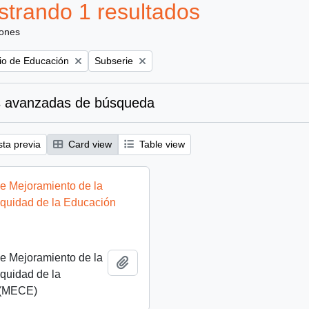
trando 1 resultados
iones
Remove filter:
rio de Educación
Subserie
 avanzadas de búsqueda
sta previa
Card view
Table view
e Mejoramiento de la
Equidad de la Educación
e Mejoramiento de la
Añadir al portapapeles
quidad de la
 (MECE)