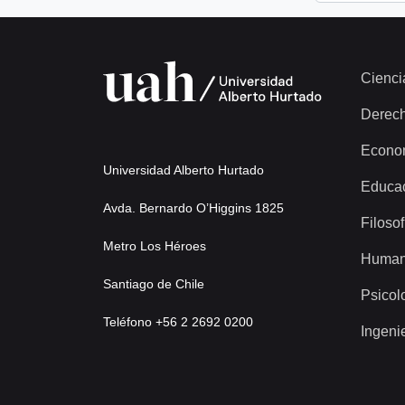
Cienci
Derec
Econo
Universidad Alberto Hurtado
Educa
Avda. Bernardo O’Higgins 1825
Filosof
Metro Los Héroes
Human
Santiago de Chile
Psicol
Teléfono +56 2 2692 0200
Ingeni