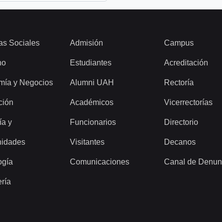
as Sociales
Admisión
Campus
ho
Estudiantes
Acreditación
mía y Negocios
Alumni UAH
Rectoría
ción
Académicos
Vicerrectorías
ía y
Funcionarios
Directorio
idades
Visitantes
Decanos
ogía
Comunicaciones
Canal de Denun
ería