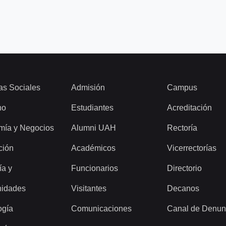
as Sociales
Admisión
Campus
ho
Estudiantes
Acreditación
mía y Negocios
Alumni UAH
Rectoría
ción
Académicos
Vicerrectorías
ía y
Funcionarios
Directorio
idades
Visitantes
Decanos
ogía
Comunicaciones
Canal de Denun