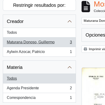
Mos
Restringir resultados por:
Colecc
Remove filter:
Creador
Maturana Don
Todos
Opciones
Maturana Donoso, Guillermo
3
, 3 resultados
Imprimir vi
Aylwin Azocar, Patricio
1
, 1 resultados
Materia
Todos
Agenda Presidente
2
, 2 resultados
Correspondencia
1
, 1 resultados