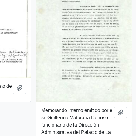
to de
Añadir al portapapeles
Memorando interno emitido por el
Añadi
sr. Guillermo Maturana Donoso,
funcionario de la Dirección
Administrativa del Palacio de La