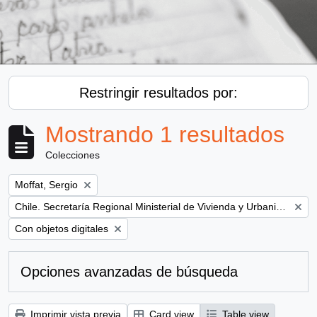
Restringir resultados por:
Mostrando 1 resultados
Colecciones
Remove filter:
Moffat, Sergio
Remove filter:
Chile. Secretaría Regional Ministerial de Vivienda y Urbanismo
Remove filter:
Con objetos digitales
Opciones avanzadas de búsqueda
Imprimir vista previa
Card view
Table view