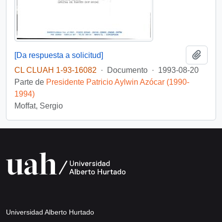
Añadi
[Da respuesta a solicitud]
CL CLUAH 1-93-16082
·
Documento
·
1993-08-20
Parte de
Presidente Patricio Aylwin Azócar (1990-
1994)
Moffat, Sergio
Universidad Alberto Hurtado