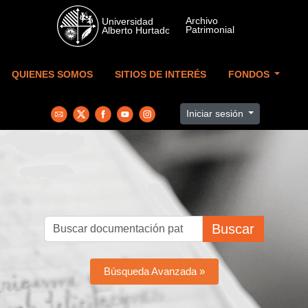
Skip to main content
QUIENES SOMOS
SITIOS DE INTERÉS
FONDOS
Iniciar sesión
Buscar
Búsqueda Avanzada »