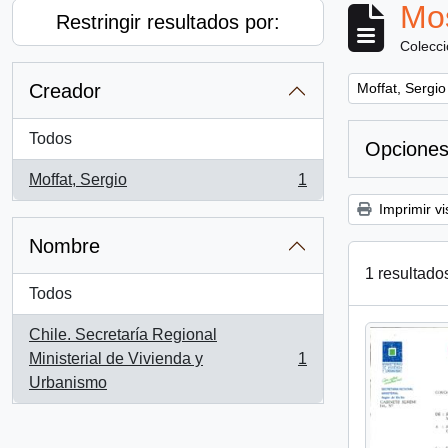
Mos
Restringir resultados por:
Colecc
Remove filter:
Creador
Moffat, Sergio
Todos
Opciones
Moffat, Sergio
1
, 1 resultados
Imprimir vi
Nombre
1 resultado
Todos
Chile. Secretaría Regional
Ministerial de Vivienda y
1
, 1 resultados
Urbanismo