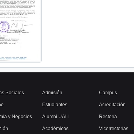
as Sociales
Admisión
Campus
ho
Estudiantes
Acreditación
mía y Negocios
Alumni UAH
Rectoría
ción
Académicos
Vicerrectorías