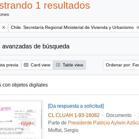
trando 1 resultados
iones
Remove filter:
Chile. Secretaría Regional Ministerial de Vivienda y Urbanismo
 avanzadas de búsqueda
sta previa
Card view
Table view
Ordenar por: Fe
s con objetos digitales
[Da respuesta a solicitud]
CL CLUAH 1-93-16082
·
Documento
·
Parte de
Presidente Patricio Aylwin Azóc
Moffat, Sergio