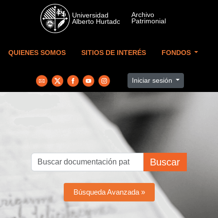
Skip to main content
QUIENES SOMOS
SITIOS DE INTERÉS
FONDOS
Iniciar sesión
Buscar
Búsqueda Avanzada »