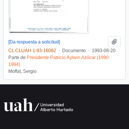
Añadi
[Da respuesta a solicitud]
CL CLUAH 1-93-16082
·
Documento
·
1993-08-20
Parte de
Presidente Patricio Aylwin Azócar (1990-
1994)
Moffat, Sergio