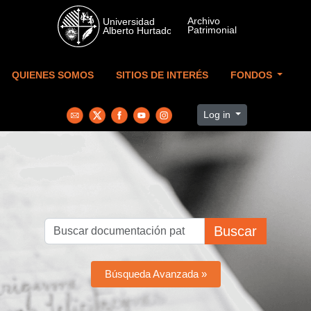
Skip to main content
QUIENES SOMOS
SITIOS DE INTERÉS
FONDOS
Log in
Buscar
Búsqueda Avanzada »