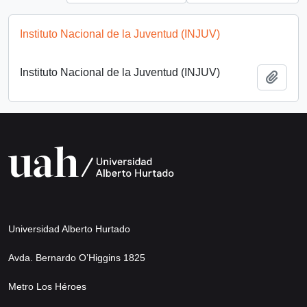
Instituto Nacional de la Juventud (INJUV)
Instituto Nacional de la Juventud (INJUV)
Add t
Universidad Alberto Hurtado
Avda. Bernardo O’Higgins 1825
Metro Los Héroes