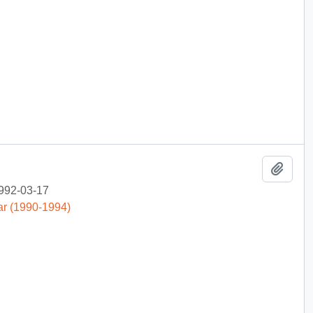
Añadi
992-03-17
ar (1990-1994)