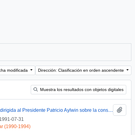
cha modificada
Dirección: Clasificación en orden ascendente
Muestra los resultados con objetos digitales
Añadi
[Carta de la Junta de Vecinos de Huasco dirigida al Presidente Patricio Aylwin sobre la construcción de un embalse]
1991-07-31
ar (1990-1994)