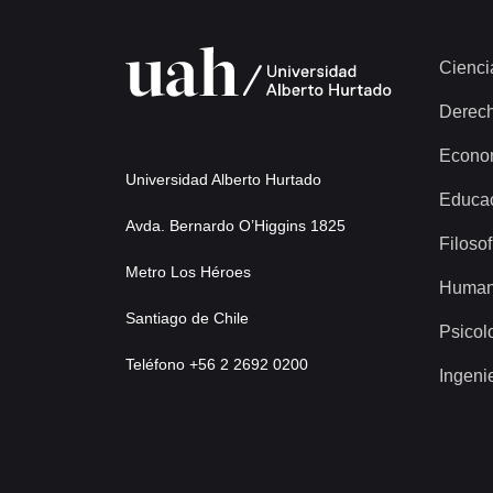
Cienci
Derec
Econo
Universidad Alberto Hurtado
Educa
Avda. Bernardo O’Higgins 1825
Filosof
Metro Los Héroes
Human
Santiago de Chile
Psicol
Teléfono +56 2 2692 0200
Ingeni