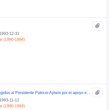
Añadi
1993-12-31
ar (1990-1994)
Añadi
[Agradecimientos del Obispo de Talca dirigidos al Presidente Patricio Aylwin por el apoyo en la reconstrucción de la Iglesia Matriz de Curicó]
1993-11-12
ar (1990-1994)