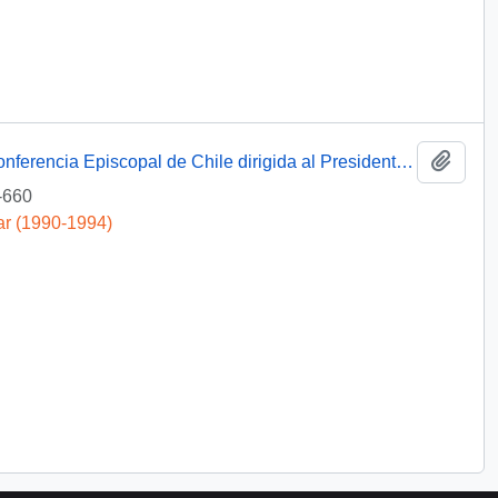
Añadi
[Correspondencia del Presidente de la Conferencia Episcopal de Chile dirigida al Presidente Patricio Aylwin]
-660
ar (1990-1994)