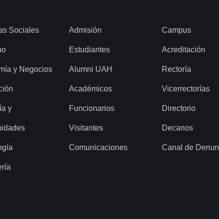
as Sociales
Admisión
Campus
ho
Estudiantes
Acreditación
mía y Negocios
Alumni UAH
Rectoría
ción
Académicos
Vicerrectorías
ía y
Funcionarios
Directorio
idades
Visitantes
Decanos
ogía
Comunicaciones
Canal de Denun
ería