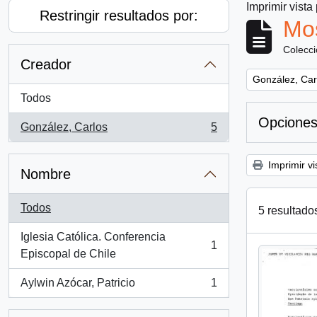
Imprimir vista
Restringir resultados por:
Mos
Colecc
Creador
Remove filter:
González, Car
Todos
Opciones
González, Carlos
5
, 5 resultados
Imprimir vi
Nombre
Todos
5 resultado
Iglesia Católica. Conferencia
1
, 1 resultados
Episcopal de Chile
Aylwin Azócar, Patricio
1
, 1 resultados