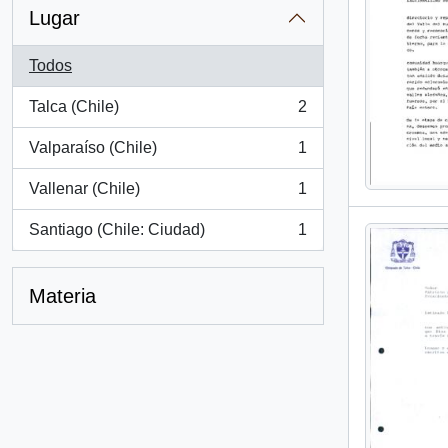
Lugar
Todos
Talca (Chile)
2
, 2 resultados
Valparaíso (Chile)
1
, 1 resultados
Vallenar (Chile)
1
, 1 resultados
Santiago (Chile: Ciudad)
1
, 1 resultados
Materia