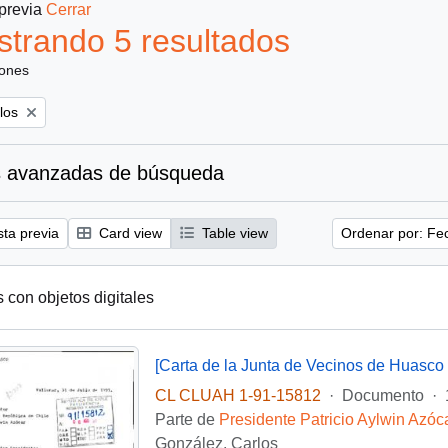
 previa
Cerrar
trando 5 resultados
iones
los
 avanzadas de búsqueda
sta previa
Card view
Table view
Ordenar por: Fe
s con objetos digitales
CL CLUAH 1-91-15812
·
Documento
·
Parte de
Presidente Patricio Aylwin Azóc
González, Carlos