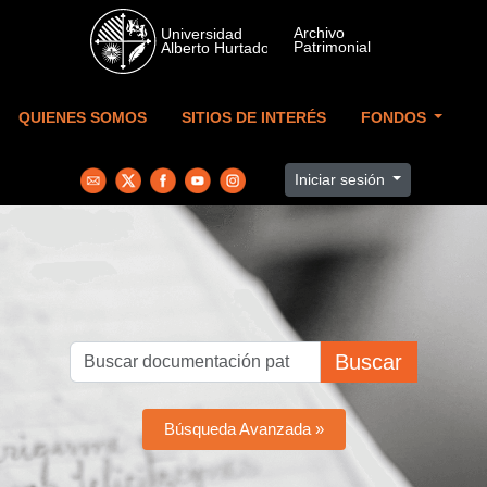
Skip to main content
QUIENES SOMOS
SITIOS DE INTERÉS
FONDOS
Iniciar sesión
Buscar
Búsqueda Avanzada »