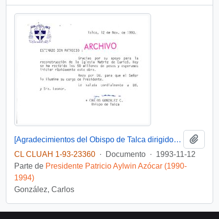
Añadi
[Agradecimientos del Obispo de Talca dirigidos al Presidente Patricio Aylwin por el apoyo en la reconstrucción de la Iglesia Matriz de Curicó]
CL CLUAH 1-93-23360
·
Documento
·
1993-11-12
Parte de
Presidente Patricio Aylwin Azócar (1990-
1994)
González, Carlos