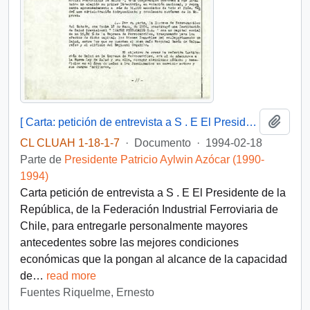
Añadi
[ Carta: petición de entrevista a S . E El Presidente de la República, de la Federación Industrial Ferroviaria de Chile ]
CL CLUAH 1-18-1-7
·
Documento
·
1994-02-18
Parte de
Presidente Patricio Aylwin Azócar (1990-
1994)
Carta petición de entrevista a S . E El Presidente de la
República, de la Federación Industrial Ferroviaria de
Chile, para entregarle personalmente mayores
antecedentes sobre las mejores condiciones
económicas que la pongan al alcance de la capacidad
de
…
read more
Fuentes Riquelme, Ernesto