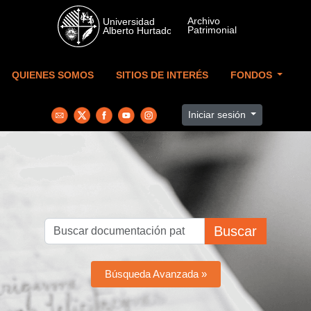
Skip to main content
QUIENES SOMOS
SITIOS DE INTERÉS
FONDOS
Iniciar sesión
Buscar
Búsqueda Avanzada »