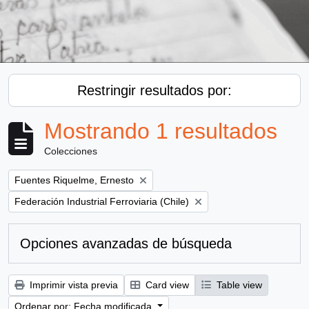
Restringir resultados por:
Mostrando 1 resultados
Colecciones
Remove filter:
Fuentes Riquelme, Ernesto
Remove filter:
Federación Industrial Ferroviaria (Chile)
Opciones avanzadas de búsqueda
Imprimir vista previa
Card view
Table view
Ordenar por: Fecha modificada