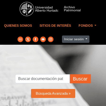
Skip to main content
QUIENES SOMOS
SITIOS DE INTERÉS
FONDOS
Iniciar sesión
Buscar
Búsqueda Avanzada »