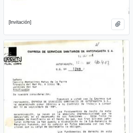
[Invitación]
Añadi