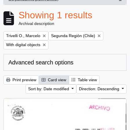
, 1 results
Showing 1 results
Archival description
Remove filter:
Remove filter:
Trivelli O., Marcelo
Segunda Región (Chile)
Remove filter:
With digital objects
Advanced search options
Print preview
Card view
Table view
Sort by: Date modified
Direction: Descending