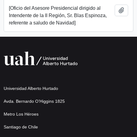
[Oficio del Asesore Presidencial dirigido al
Add t
Intendente de la II Región, Sr. Blas Espinoza,
referente a saludo de Navidad]
Universidad Alberto Hurtado
Avda. Bernardo O’Higgins 1825
Metro Los Héroes
Santiago de Chile