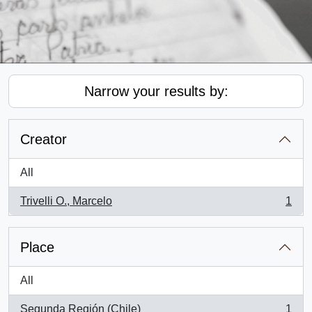
Narrow your results by:
Creator
All
Trivelli O., Marcelo
1
, 1 results
Place
All
Segunda Región (Chile)
1