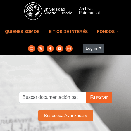
Skip to main content
QUIENES SOMOS
SITIOS DE INTERÉS
FONDOS
Log in
Buscar
Búsqueda Avanzada »