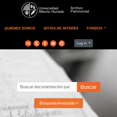
Skip to main content
QUIENES SOMOS
SITIOS DE INTERÉS
FONDOS
Log in
Buscar
Búsqueda Avanzada »