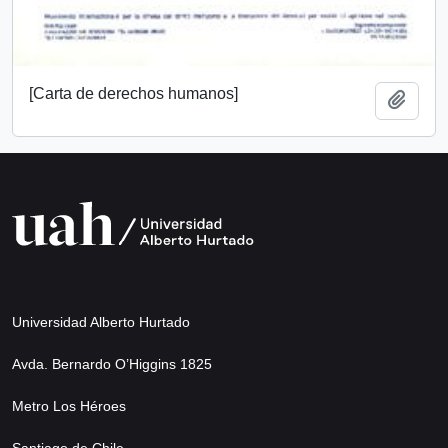
[Carta de derechos humanos]
Add t
Universidad Alberto Hurtado
Avda. Bernardo O’Higgins 1825
Metro Los Héroes
Santiago de Chile