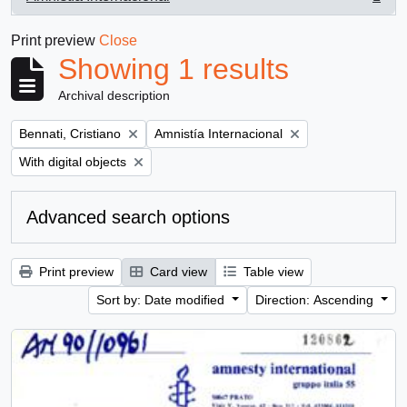
, 1 results
Print preview
Close
Showing 1 results
Archival description
Remove filter:
Remove filter:
Bennati, Cristiano
Amnistía Internacional
Remove filter:
With digital objects
Advanced search options
Print preview
Card view
Table view
Sort by: Date modified
Direction: Ascending