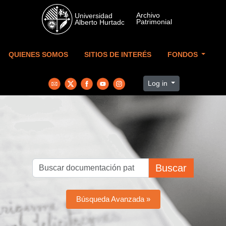
Skip to main content
QUIENES SOMOS
SITIOS DE INTERÉS
FONDOS
Log in
Buscar
Búsqueda Avanzada »