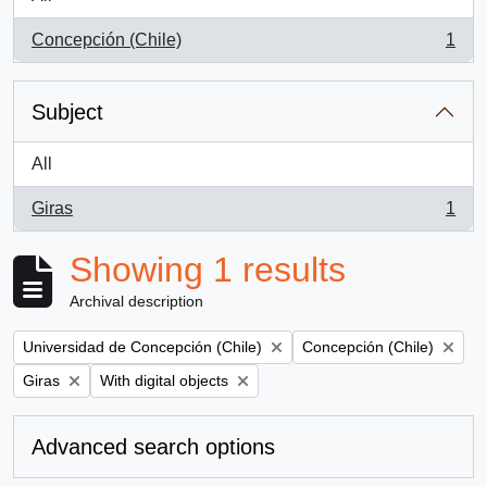
Concepción (Chile)
1
, 1 results
Subject
All
Giras
1
, 1 results
Showing 1 results
Archival description
Remove filter:
Remove filter:
Universidad de Concepción (Chile)
Concepción (Chile)
Remove filter:
Remove filter:
Giras
With digital objects
Advanced search options