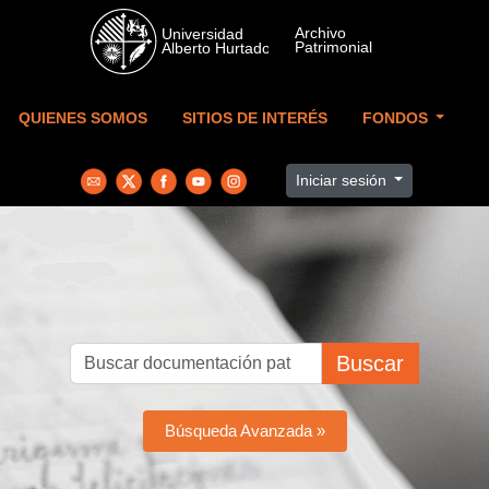
Skip to main content
QUIENES SOMOS
SITIOS DE INTERÉS
FONDOS
Iniciar sesión
Buscar
Búsqueda Avanzada »