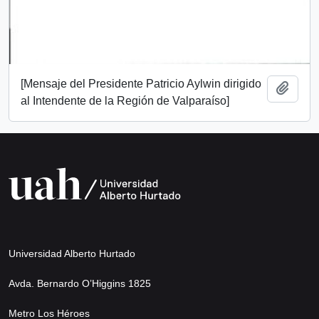
[Mensaje del Presidente Patricio Aylwin dirigido
Añadi
al Intendente de la Región de Valparaíso]
Universidad Alberto Hurtado
Avda. Bernardo O’Higgins 1825
Metro Los Héroes