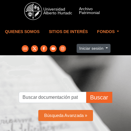
Skip to main content
QUIENES SOMOS
SITIOS DE INTERÉS
FONDOS
Iniciar sesión
Buscar
Búsqueda Avanzada »