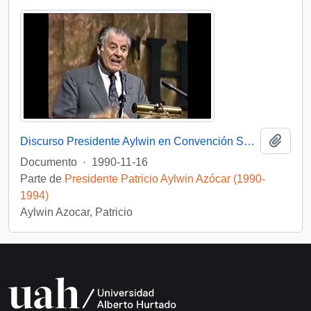
Añadi
Discurso Presidente Aylwin en Convención Santiago: Video
Documento
·
1990-11-16
Parte de
Presidente Patricio Aylwin Azócar (1990-
1994)
Aylwin Azocar, Patricio