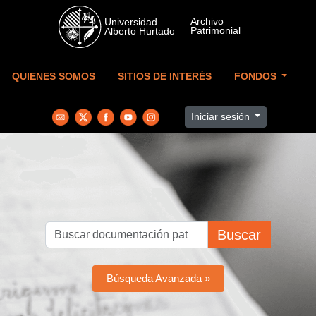
Skip to main content
QUIENES SOMOS
SITIOS DE INTERÉS
FONDOS
Iniciar sesión
Buscar
Búsqueda Avanzada »