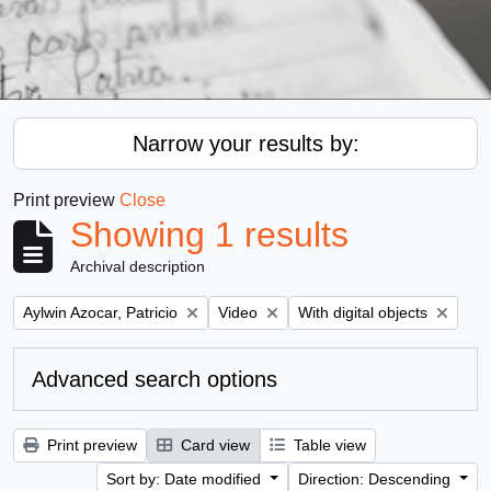
Narrow your results by:
Print preview
Close
Showing 1 results
Archival description
Remove filter:
Remove filter:
Remove filter:
Aylwin Azocar, Patricio
Video
With digital objects
Advanced search options
Print preview
Card view
Table view
Sort by: Date modified
Direction: Descending