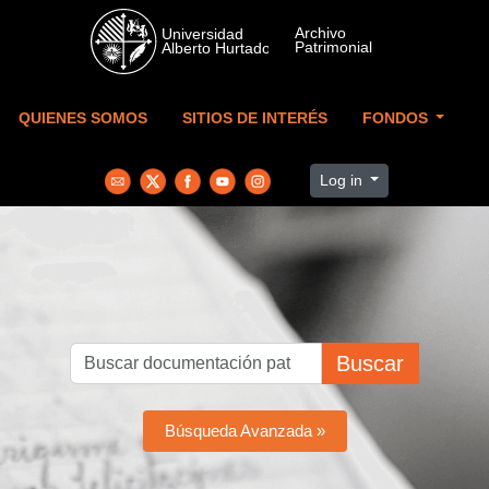
Skip to main content
QUIENES SOMOS
SITIOS DE INTERÉS
FONDOS
Log in
Buscar
Búsqueda Avanzada »