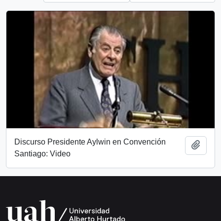
Discurso Presidente Aylwin en Convención
Add t
Santiago: Video