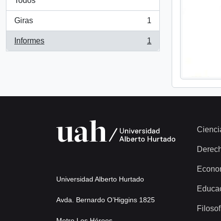
Todos
Giras
1
, 1 resultados
Informes
1
, 1 resultados
Cienci
Derec
Econo
Universidad Alberto Hurtado
Educa
Avda. Bernardo O’Higgins 1825
Filosof
Metro Los Héroes