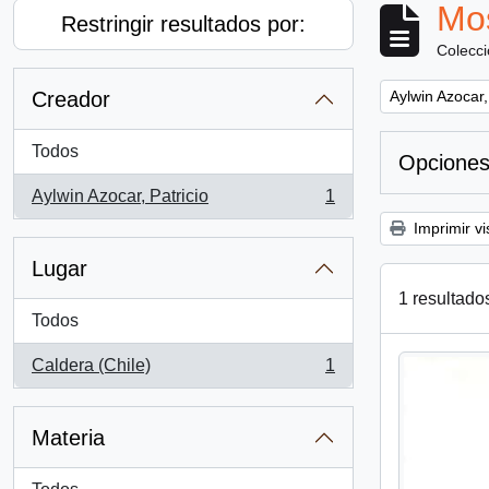
Mos
Restringir resultados por:
Colecc
Remove filter:
Creador
Aylwin Azocar,
Todos
Opciones
Aylwin Azocar, Patricio
1
, 1 resultados
Imprimir vi
Lugar
1 resultado
Todos
Caldera (Chile)
1
, 1 resultados
Materia