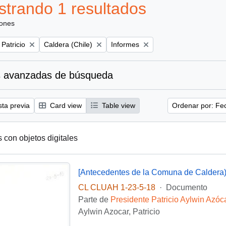
trando 1 resultados
iones
Remove filter:
Remove filter:
 Patricio
Caldera (Chile)
Informes
 avanzadas de búsqueda
sta previa
Card view
Table view
Ordenar por: Fe
s con objetos digitales
[Antecedentes de la Comuna de Caldera
CL CLUAH 1-23-5-18
·
Documento
Parte de
Presidente Patricio Aylwin Azóc
Aylwin Azocar, Patricio