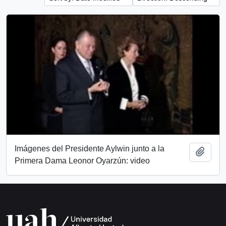
Imágenes del Presidente Aylwin junto a la
Add t
Primera Dama Leonor Oyarzún: video