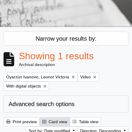
Narrow your results by:
Showing 1 results
Archival description
Remove filter:
Remove filter:
Oyarzún Ivanovic, Leonor Victoria
Video
Remove filter:
With digital objects
Advanced search options
Print preview
Card view
Table view
Sort by: Date modified
Direction: Descending