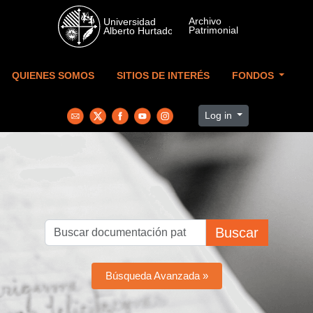
Skip to main content
QUIENES SOMOS
SITIOS DE INTERÉS
FONDOS
Log in
Buscar
Búsqueda Avanzada »