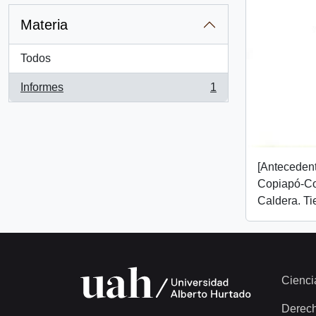
Materia
Todos
Informes
1
, 1 resultados
[Antecedent
Copiapó-C
Caldera. Tie
Cienci
Derec