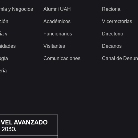
mía y Negocios
Alumni UAH
Rectoría
ción
Académicos
Vicerrectorías
ía y
Funcionarios
Directorio
idades
Visitantes
Decanos
ogía
Comunicaciones
Canal de Denun
ería