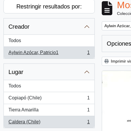
Mos
Restringir resultados por:
Colecc
Remove filter:
Creador
Aylwin Azócar,
Todos
Opciones
Aylwin Azócar, Patricio1
1
, 1 resultados
Imprimir vi
Lugar
Todos
Copiapó (Chile)
1
, 1 resultados
Tierra Amarilla
1
, 1 resultados
Caldera (Chile)
1
, 1 resultados