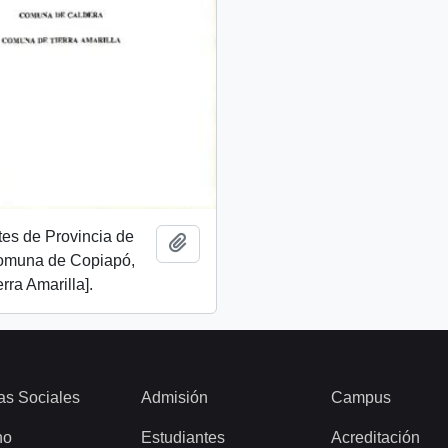
es de Provincia de
Añadir al portapapeles
omuna de Copiapó,
rra Amarilla].
as Sociales
Admisión
Campus
ho
Estudiantes
Acreditación