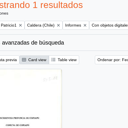
trando 1 resultados
iones
Remove filter:
Remove filter:
Remove filter:
 Patricio1
Caldera (Chile)
Informes
Con objetos digitale
 avanzadas de búsqueda
sta previa
Card view
Table view
Ordenar por: Fe