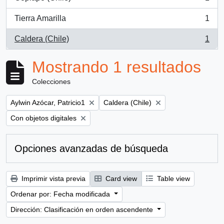
, 1 resultados
Tierra Amarilla
1
, 1 resultados
Caldera (Chile)
1
, 1 resultados
Mostrando 1 resultados
Colecciones
Remove filter:
Remove filter:
Aylwin Azócar, Patricio1
Caldera (Chile)
Remove filter:
Con objetos digitales
Opciones avanzadas de búsqueda
Imprimir vista previa
Card view
Table view
Ordenar por: Fecha modificada
Dirección: Clasificación en orden ascendente