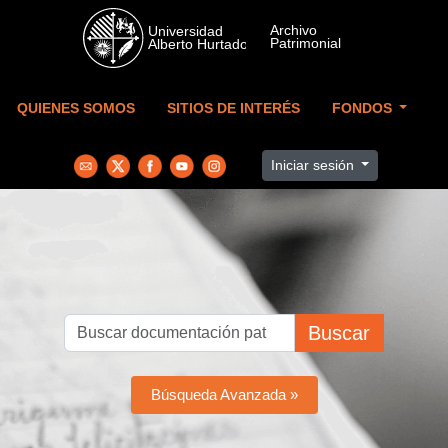
Skip to main content
QUIENES SOMOS
SITIOS DE INTERÉS
FONDOS
Iniciar sesión
Buscar
Búsqueda Avanzada »