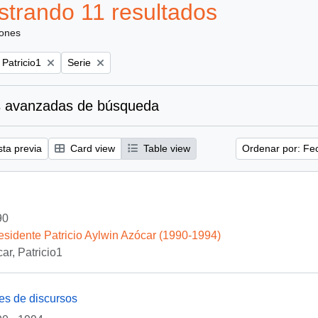
trando 11 resultados
iones
Remove filter:
 Patricio1
Serie
 avanzadas de búsqueda
sta previa
Card view
Table view
Ordenar por: Fe
90
esidente Patricio Aylwin Azócar (1990-1994)
ar, Patricio1
es de discursos