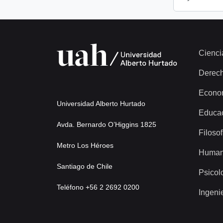
Cienci
Derec
Econo
Universidad Alberto Hurtado
Educa
Avda. Bernardo O’Higgins 1825
Filosof
Metro Los Héroes
Human
Santiago de Chile
Psicol
Teléfono +56 2 2692 0200
Ingeni