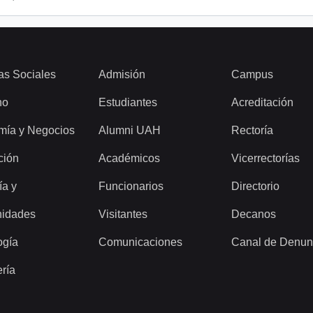
as Sociales
Admisión
Campus
ho
Estudiantes
Acreditación
mía y Negocios
Alumni UAH
Rectoría
ción
Académicos
Vicerrectorías
ía y
Funcionarios
Directorio
idades
Visitantes
Decanos
ogía
Comunicaciones
Canal de Denun
ería