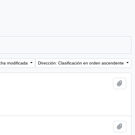
cha modificada
Dirección: Clasificación en orden ascendente
Añadi
Añadi