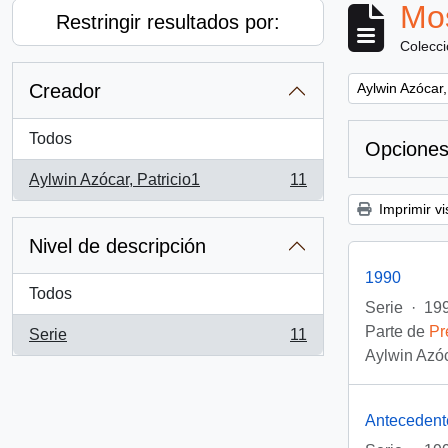
Mos
Restringir resultados por:
Colecc
Remove filter:
Creador
Aylwin Azócar,
Todos
Opciones
Aylwin Azócar, Patricio1
11
, 11 resultados
Imprimir vi
Nivel de descripción
1990
Todos
Serie
·
19
Parte de
Pr
Serie
11
, 11 resultados
Aylwin Azóc
Antecedent