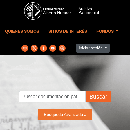
Skip to main content
QUIENES SOMOS
SITIOS DE INTERÉS
FONDOS
Iniciar sesión
Buscar
Búsqueda Avanzada »