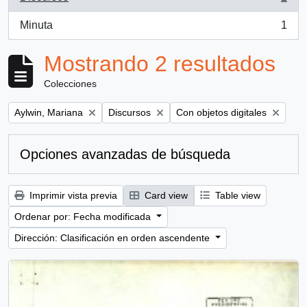
, 2 resultados
Minuta
1
, 1 resultados
Mostrando 2 resultados
Colecciones
Remove filter:
Remove filter:
Remove filter:
Aylwin, Mariana
Discursos
Con objetos digitales
Opciones avanzadas de búsqueda
Imprimir vista previa
Card view
Table view
Ordenar por: Fecha modificada
Dirección: Clasificación en orden ascendente