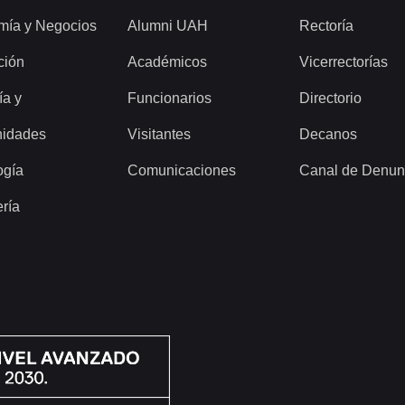
mía y Negocios
Alumni UAH
Rectoría
ción
Académicos
Vicerrectorías
ía y
Funcionarios
Directorio
idades
Visitantes
Decanos
ogía
Comunicaciones
Canal de Denun
ería