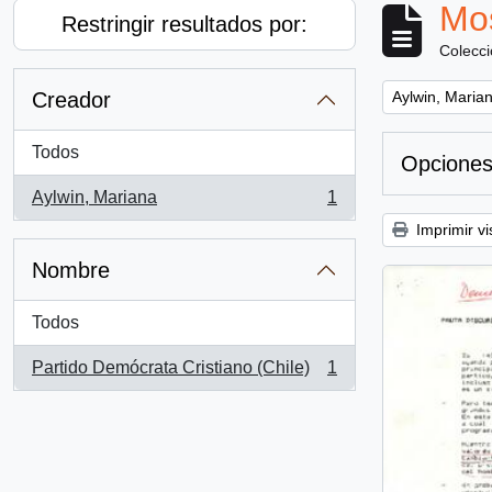
Mos
Restringir resultados por:
Colecc
Remove filter:
Creador
Aylwin, Maria
Todos
Opciones
Aylwin, Mariana
1
, 1 resultados
Imprimir vi
Nombre
Todos
Partido Demócrata Cristiano (Chile)
1
, 1 resultados