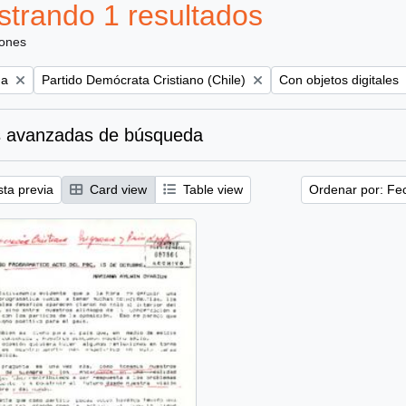
trando 1 resultados
iones
Remove filter:
Remove filter:
na
Partido Demócrata Cristiano (Chile)
Con objetos digitales
 avanzadas de búsqueda
sta previa
Card view
Table view
Ordenar por: Fe