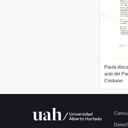
Pauta discu
acto del Pa
Cristiano
Cienci
Derec