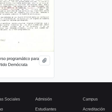
rso programático para
Añadir al portapapeles
rtido Demócrata
as Sociales
Admisión
Campus
ho
Estudiantes
Acreditación