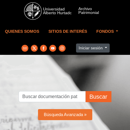
Skip to main content
QUIENES SOMOS
SITIOS DE INTERÉS
FONDOS
Iniciar sesión
Buscar
Búsqueda Avanzada »