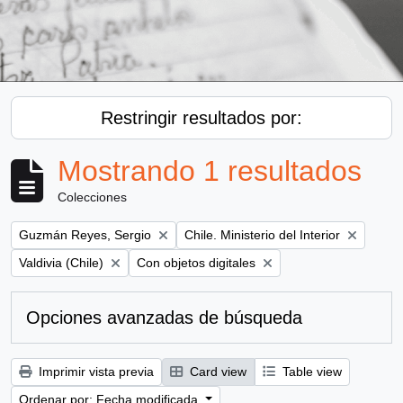
Restringir resultados por:
Mostrando 1 resultados
Colecciones
Remove filter:
Remove filter:
Guzmán Reyes, Sergio
Chile. Ministerio del Interior
Remove filter:
Remove filter:
Valdivia (Chile)
Con objetos digitales
Opciones avanzadas de búsqueda
Imprimir vista previa
Card view
Table view
Ordenar por: Fecha modificada