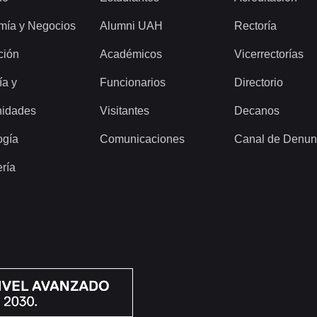
mía y Negocios
Alumni UAH
Rectoría
ción
Académicos
Vicerrectorías
ía y
Funcionarios
Directorio
idades
Visitantes
Decanos
ogía
Comunicaciones
Canal de Denun
ería