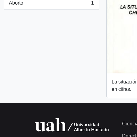
Aborto
1
, 1 resultados
La situació
en cifras.
Cienci
Derec