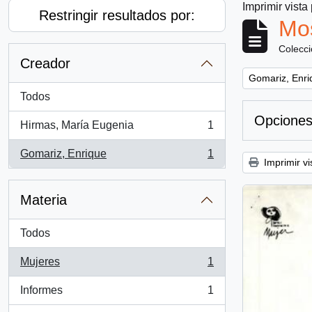
Imprimir vista
Restringir resultados por:
Mos
Colecc
Creador
Remove filter:
Gomariz, Enri
Todos
Opciones
Hirmas, María Eugenia
1
, 1 resultados
Gomariz, Enrique
1
, 1 resultados
Imprimir vi
Materia
Todos
Mujeres
1
, 1 resultados
Informes
1
, 1 resultados