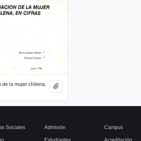
n de la mujer chilena,
Añadir al portapapeles
as Sociales
Admisión
Campus
ho
Estudiantes
Acreditación