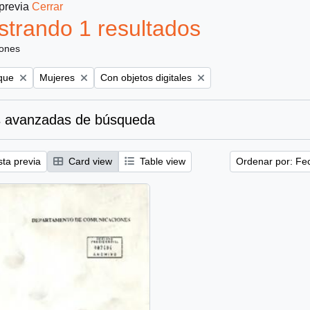
 previa
Cerrar
trando 1 resultados
iones
Remove filter:
Remove filter:
que
Mujeres
Con objetos digitales
 avanzadas de búsqueda
sta previa
Card view
Table view
Ordenar por: Fe