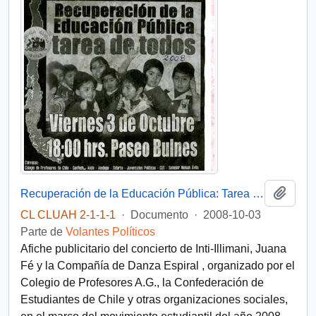
Añadi
Recuperación de la Educación Pública: Tarea de todos
CL CLUAH 2-1-1-1
·
Documento
·
2008-10-03
Parte de
Volantes Políticos
Afiche publicitario del concierto de Inti-Illimani, Juana
Fé y la Compañía de Danza Espiral , organizado por el
Colegio de Profesores A.G., la Confederación de
Estudiantes de Chile y otras organizaciones sociales,