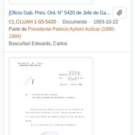
Añadi
[Oficio Gab. Pres. Ord. N° 5420 de Jefe de Gabinete Presidencial, remite copia de carta que se indica]
CL CLUAH 1-03-5420
·
Documento
·
1993-10-22
Parte de
Presidente Patricio Aylwin Azócar (1990-
1994)
Bascuñan Edwards, Carlos