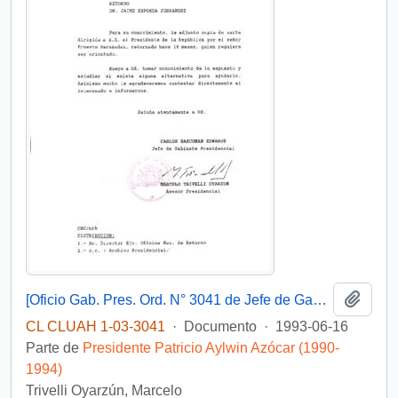
Añadi
[Oficio Gab. Pres. Ord. N° 3041 de Jefe de Gabinete Presidencial, remite copia de carta que se indica]
CL CLUAH 1-03-3041
·
Documento
·
1993-06-16
Parte de
Presidente Patricio Aylwin Azócar (1990-
1994)
Trivelli Oyarzún, Marcelo