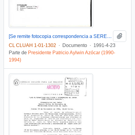
Añadi
[Se remite fotocopia correspondencia a SEREMI de Justicia Valparaíso]
CL CLUAH 1-01-1302
·
Documento
·
1991-4-23
Parte de
Presidente Patricio Aylwin Azócar (1990-
1994)