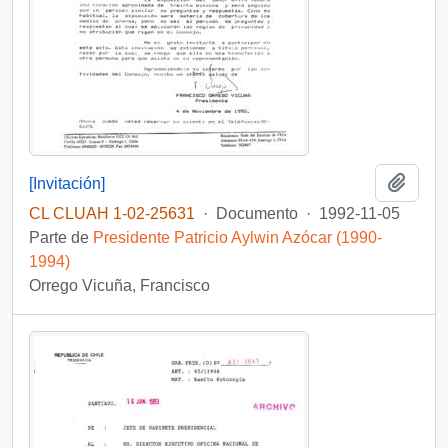
Añadi
[Invitación]
CL CLUAH 1-02-25631
·
Documento
·
1992-11-05
Parte de
Presidente Patricio Aylwin Azócar (1990-
1994)
Orrego Vicuña, Francisco