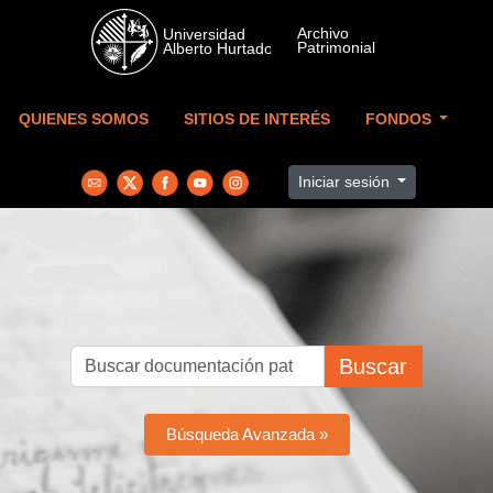
Skip to main content
QUIENES SOMOS
SITIOS DE INTERÉS
FONDOS
Iniciar sesión
Buscar
Búsqueda Avanzada »