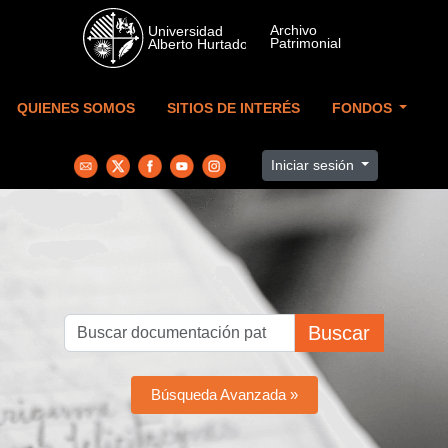
Skip to main content
QUIENES SOMOS
SITIOS DE INTERÉS
FONDOS
Iniciar sesión
Buscar
Búsqueda Avanzada »