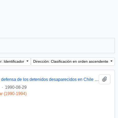
: Identificador
Dirección: Clasificación en orden ascendente
Añadi
[Miembro de Amnistía Internacional por la defensa de los detenidos desaparecidos en Chile felicita por la creación de la Comisión de de Verdad y Reconciliación]
·
1990-08-29
ar (1990-1994)