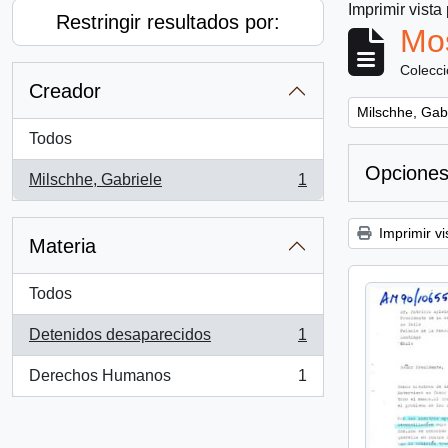
Imprimir vista
Restringir resultados por:
Mos
Colecc
Creador
Remove filter:
Milschhe, Gab
Todos
Opciones
Milschhe, Gabriele
1
, 1 resultados
Imprimir vi
Materia
Todos
Detenidos desaparecidos
1
, 1 resultados
Derechos Humanos
1
, 1 resultados