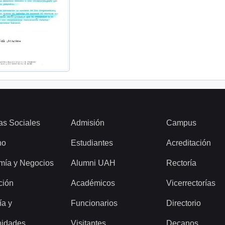
as Sociales
Admisión
Campus
ho
Estudiantes
Acreditación
mía y Negocios
Alumni UAH
Rectoría
ción
Académicos
Vicerrectorías
ía y
Funcionarios
Directorio
idades
Visitantes
Decanos