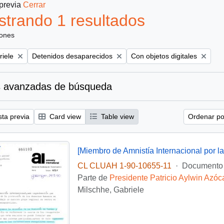
 previa
Cerrar
trando 1 resultados
iones
Remove filter:
Remove filter:
riele
Detenidos desaparecidos
Con objetos digitales
 avanzadas de búsqueda
sta previa
Card view
Table view
Ordenar por
CL CLUAH 1-90-10655-11
·
Documento
Parte de
Presidente Patricio Aylwin Azóc
Milschhe, Gabriele