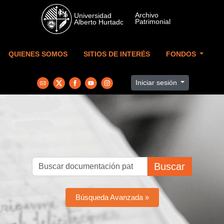
Skip to main content
QUIENES SOMOS
SITIOS DE INTERÉS
FONDOS
Iniciar sesión
Buscar
Búsqueda Avanzada »