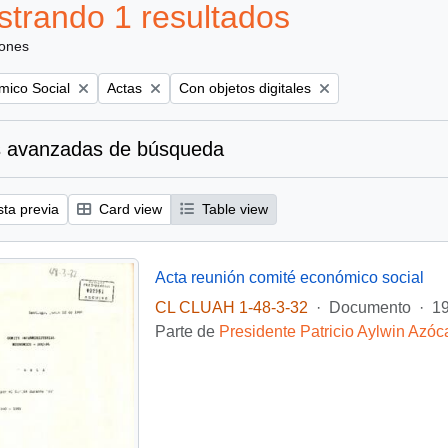
trando 1 resultados
iones
Remove filter:
Remove filter:
mico Social
Actas
Con objetos digitales
 avanzadas de búsqueda
sta previa
Card view
Table view
Acta reunión comité económico social
CL CLUAH 1-48-3-32
·
Documento
·
19
Parte de
Presidente Patricio Aylwin Azóc