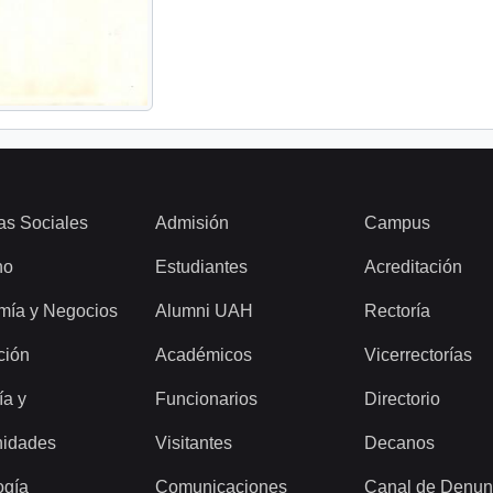
as Sociales
Admisión
Campus
ho
Estudiantes
Acreditación
mía y Negocios
Alumni UAH
Rectoría
ción
Académicos
Vicerrectorías
ía y
Funcionarios
Directorio
idades
Visitantes
Decanos
ogía
Comunicaciones
Canal de Denun