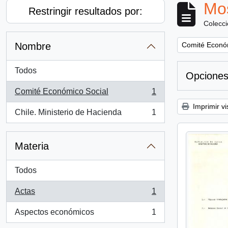
Mos
Restringir resultados por:
Colecc
Remove filter:
Nombre
Comité Econó
Todos
Opciones
Comité Económico Social
1
, 1 resultados
Imprimir vi
Chile. Ministerio de Hacienda
1
, 1 resultados
Materia
Todos
Actas
1
, 1 resultados
Aspectos económicos
1
, 1 resultados