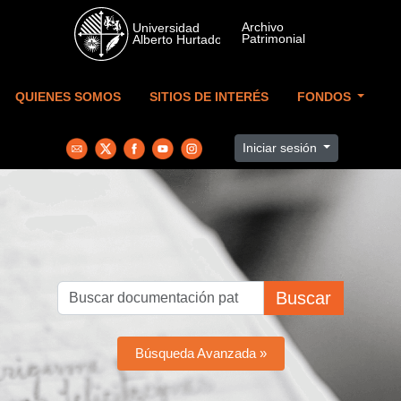
Skip to main content
QUIENES SOMOS
SITIOS DE INTERÉS
FONDOS
Iniciar sesión
Buscar
Búsqueda Avanzada »