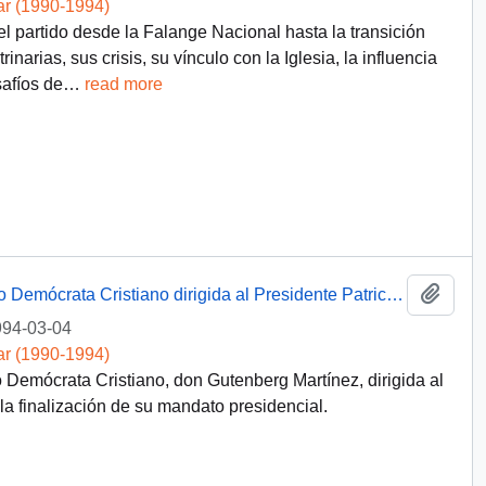
ar (1990-1994)
del partido desde la Falange Nacional hasta la transición
narias, sus crisis, su vínculo con la Iglesia, la influencia
safíos de
…
read more
Añadi
[Carta del Presidente Nacional del Partido Demócrata Cristiano dirigida al Presidente Patricio Aylwin]
94-03-04
ar (1990-1994)
o Demócrata Cristiano, don Gutenberg Martínez, dirigida al
la finalización de su mandato presidencial.