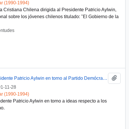
ar (1990-1994)
Cristiana Chilena dirigida al Presidente Patricio Aylwin,
nal sobre los jóvenes chilenos titulado: "El Gobierno de la
entudes
Añadi
[Carta del abogado Sergio Wilson al Presidente Patricio Aylwin en torno al Partido Demócrata Cristiano]
1-11-28
ar (1990-1994)
ente Patricio Aylwin en torno a ideas respecto a los
no.