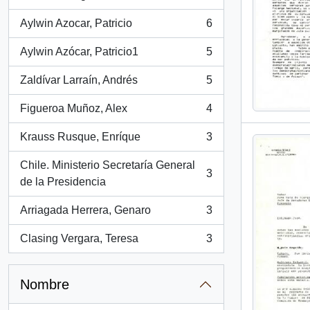
, 6 resultados
Aylwin Azocar, Patricio
6
, 6 resultados
Aylwin Azócar, Patricio1
5
, 5 resultados
Zaldívar Larraín, Andrés
5
, 5 resultados
Figueroa Muñoz, Alex
4
, 4 resultados
Krauss Rusque, Enríque
3
, 3 resultados
Chile. Ministerio Secretaría General
3
, 3 resultados
de la Presidencia
Arriagada Herrera, Genaro
3
, 3 resultados
Clasing Vergara, Teresa
3
, 3 resultados
Nombre