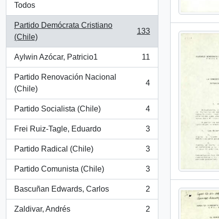
Todos
Partido Demócrata Cristiano
133
, 133 resultados
(Chile)
Aylwin Azócar, Patricio1
11
, 11 resultados
Partido Renovación Nacional
4
, 4 resultados
(Chile)
Partido Socialista (Chile)
4
, 4 resultados
Frei Ruiz-Tagle, Eduardo
3
, 3 resultados
Partido Radical (Chile)
3
, 3 resultados
Partido Comunista (Chile)
3
, 3 resultados
Bascuñan Edwards, Carlos
2
, 2 resultados
Zaldivar, Andrés
2
, 2 resultados