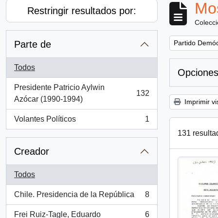
Mos
Restringir resultados por:
Colecc
Remove filter:
Parte de
Partido Demócr
Todos
Opciones
Presidente Patricio Aylwin
132
, 132 resultados
Azócar (1990-1994)
Imprimir vi
Volantes Políticos
1
, 1 resultados
131 resulta
Creador
Todos
Chile. Presidencia de la República
8
, 8 resultados
Frei Ruiz-Tagle, Eduardo
6