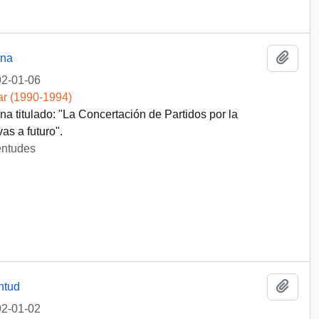
Añadi
ana
2-01-06
ar (1990-1994)
a titulado: "La Concertación de Partidos por la
as a futuro".
entudes
Añadi
ntud
2-01-02