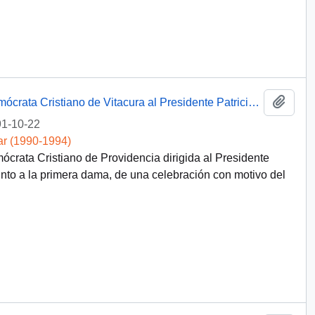
Añadi
[Invitación de la Comisión del Partido Demócrata Cristiano de Vitacura al Presidente Patricio Aylwin]
1-10-22
ar (1990-1994)
ócrata Cristiano de Providencia dirigida al Presidente
 junto a la primera dama, de una celebración con motivo del