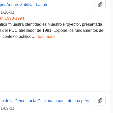
Añadi
por Andrés Zaldívar Larraín
1-10-01
ar (1990-1994)
tica “Nuestra Identidad es Nuestro Proyecto”, presentada
al del PDC alrededor de 1991. Expone los fundamentos de
l contexto político
…
read more
Añadi
Reflexión acerca de la Identidad y Proyecto de la Democracia Cristiana a partir de una perspectiva histórica
1-09-01