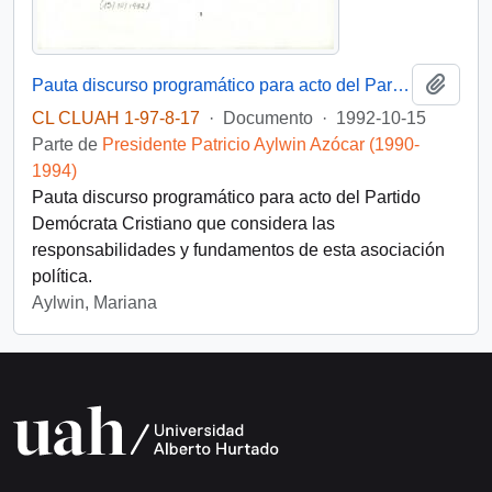
Añadi
Pauta discurso programático para acto del Partido Demócrata Cristiano
CL CLUAH 1-97-8-17
·
Documento
·
1992-10-15
Parte de
Presidente Patricio Aylwin Azócar (1990-
1994)
Pauta discurso programático para acto del Partido
Demócrata Cristiano que considera las
responsabilidades y fundamentos de esta asociación
política.
Aylwin, Mariana