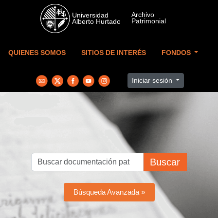
Skip to main content
QUIENES SOMOS
SITIOS DE INTERÉS
FONDOS
Iniciar sesión
Buscar
Búsqueda Avanzada »