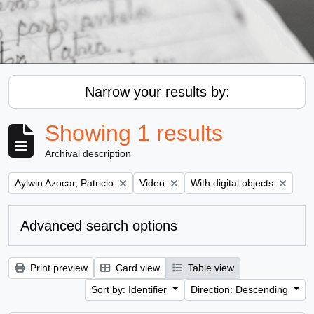
Narrow your results by:
Showing 1 results
Archival description
Remove filter:
Remove filter:
Remove filter:
Aylwin Azocar, Patricio
Video
With digital objects
Advanced search options
Print preview
Card view
Table view
Sort by: Identifier
Direction: Descending