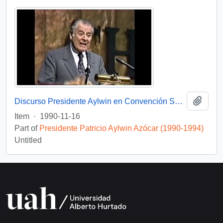
Add t
Discurso Presidente Aylwin en Convención Santiago: Video
Item
·
1990-11-16
Part of
Presidente Patricio Aylwin Azócar (1990-1994)
Untitled