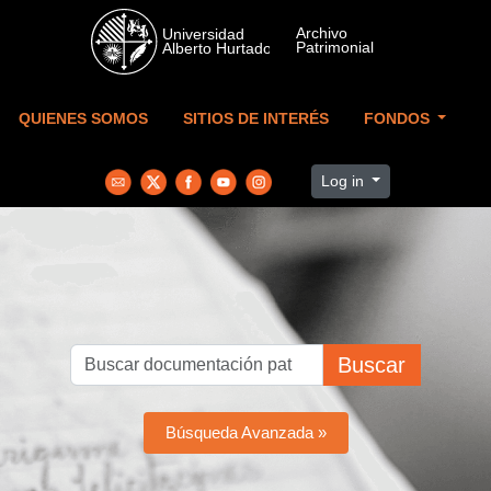
Skip to main content
QUIENES SOMOS
SITIOS DE INTERÉS
FONDOS
Log in
Buscar
Búsqueda Avanzada »