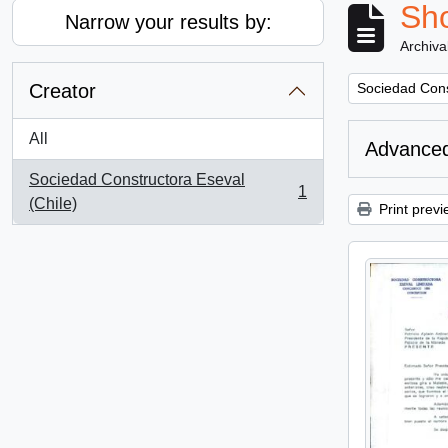
Sho
Narrow your results by:
Archiva
Remove filter:
Creator
Sociedad Cons
All
Advanced
Sociedad Constructora Eseval
1
, 1 results
(Chile)
Print previ