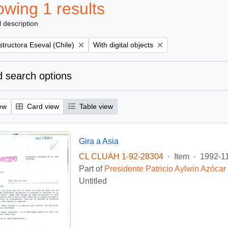
wing 1 results
l description
Remove filter:
tructora Eseval (Chile)
With digital objects
 search options
ew
Card view
Table view
Gira a Asia
CL CLUAH 1-92-28304
·
Item
·
1992-1
Part of
Presidente Patricio Aylwin Azócar
Untitled