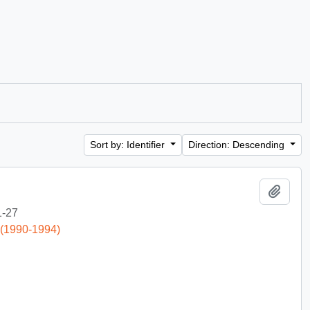
Sort by: Identifier
Direction: Descending
Add t
1-27
 (1990-1994)