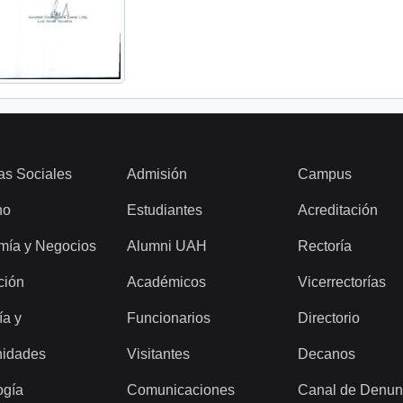
as Sociales
Admisión
Campus
ho
Estudiantes
Acreditación
mía y Negocios
Alumni UAH
Rectoría
ción
Académicos
Vicerrectorías
ía y
Funcionarios
Directorio
idades
Visitantes
Decanos
ogía
Comunicaciones
Canal de Denun