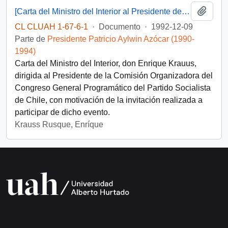
Añadi
[Carta del Ministro del Interior al Presidente de la Comisión Organizadora del Congreso General Programático del Partido Socialista de Chile]
CL CLUAH 1-67-6-1
·
Documento
·
1992-12-09
Parte de
Presidente Patricio Aylwin Azócar (1990-
1994)
Carta del Ministro del Interior, don Enrique Krauus,
dirigida al Presidente de la Comisión Organizadora del
Congreso General Programático del Partido Socialista
de Chile, con motivación de la invitación realizada a
participar de dicho evento.
Krauss Rusque, Enríque