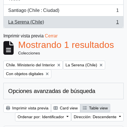
Santiago (Chile : Ciudad)
1
, 1 resultados
La Serena (Chile)
1
, 1 resultados
Imprimir vista previa
Cerrar
Mostrando 1 resultados
Colecciones
Remove filter:
Remove filter:
Chile. Ministerio del Interior
La Serena (Chile)
Remove filter:
Con objetos digitales
Opciones avanzadas de búsqueda
Imprimir vista previa
Card view
Table view
Ordenar por: Identificador
Dirección: Descendente