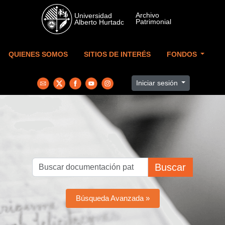
Skip to main content
QUIENES SOMOS
SITIOS DE INTERÉS
FONDOS
Iniciar sesión
Buscar
Búsqueda Avanzada »