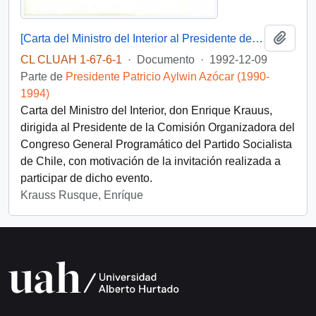
Añadi
[Carta del Ministro del Interior al Presidente de la Comisión Organizadora del Congreso General Programático del Partido Socialista de Chile]
CL CLUAH 1-67-6-1
·
Documento
·
1992-12-09
Parte de
Presidente Patricio Aylwin Azócar (1990-
1994)
Carta del Ministro del Interior, don Enrique Krauus,
dirigida al Presidente de la Comisión Organizadora del
Congreso General Programático del Partido Socialista
de Chile, con motivación de la invitación realizada a
participar de dicho evento.
Krauss Rusque, Enríque