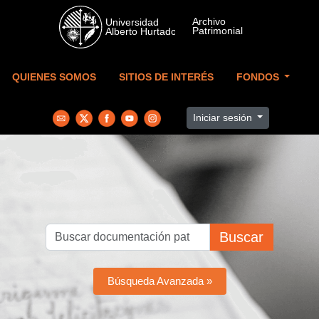
Skip to main content
QUIENES SOMOS
SITIOS DE INTERÉS
FONDOS
Iniciar sesión
Buscar
Búsqueda Avanzada »